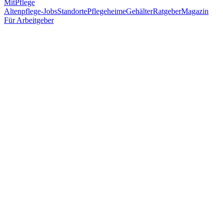
MitPflege
Altenpflege-Jobs
Standorte
Pflegeheime
Gehälter
Ratgeber
Magazin
Für Arbeitgeber