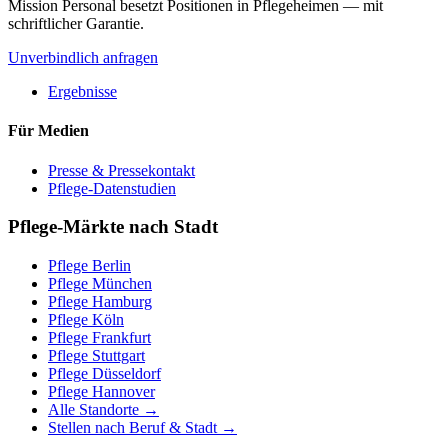
Mission Personal besetzt Positionen in Pflegeheimen — mit
schriftlicher Garantie.
Unverbindlich anfragen
Ergebnisse
Für Medien
Presse & Pressekontakt
Pflege-Datenstudien
Pflege-Märkte nach Stadt
Pflege
Berlin
Pflege
München
Pflege
Hamburg
Pflege
Köln
Pflege
Frankfurt
Pflege
Stuttgart
Pflege
Düsseldorf
Pflege
Hannover
Alle Standorte →
Stellen nach Beruf & Stadt →