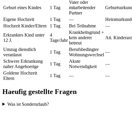
Vater oder
Geburt eines Kindes
1 Tag
mitarbeitender
Geburtsurkun
Partner
Eigene Hochzeit
1 Tag
—
Heiratsurkund
Hochzeit Kinder/Eltern
1 Tag
Bei Teilnahme
—
Krankheitsgrund +
Erkranktes Kind unter
4
kein anderer
Att. Kinderarz
12 J.
Tage/Jahr
betreut
Umzug dienstlich
Berufsbedingter
1 Tag
—
veranlasst
Wohnungswechsel
Schwere Erkrankung
Akute
1 Tag
—
naher Angehoerige
Notwendigkeit
Goldene Hochzeit
1 Tag
—
—
Eltern
Haeufig gestellte Fragen
Was ist Sonderurlaub?