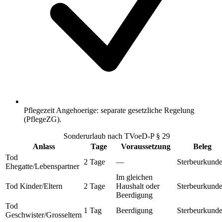
Pflegezeit Angehoerige: separate gesetzliche Regelung
(PflegeZG).
Sonderurlaub nach TVoeD-P § 29
Anlass
Tage
Voraussetzung
Beleg
Tod
2 Tage
—
Sterbeurkund
Ehegatte/Lebenspartner
Im gleichen
Tod Kinder/Eltern
2 Tage
Haushalt oder
Sterbeurkund
Beerdigung
Tod
1 Tag
Beerdigung
Sterbeurkund
Geschwister/Grosseltern