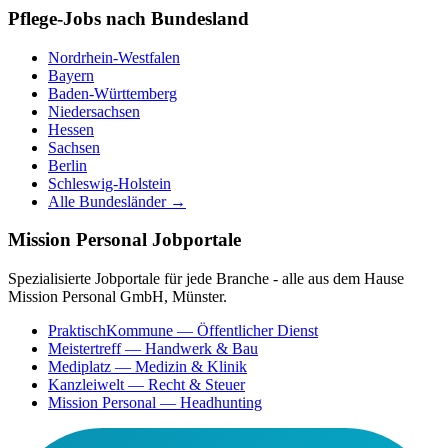
Pflege-Jobs nach Bundesland
Nordrhein-Westfalen
Bayern
Baden-Württemberg
Niedersachsen
Hessen
Sachsen
Berlin
Schleswig-Holstein
Alle Bundesländer →
Mission Personal Jobportale
Spezialisierte Jobportale für jede Branche - alle aus dem Hause
Mission Personal GmbH, Münster.
PraktischKommune
— Öffentlicher Dienst
Meistertreff
— Handwerk & Bau
Mediplatz
— Medizin & Klinik
Kanzleiwelt
— Recht & Steuer
Mission Personal
— Headhunting