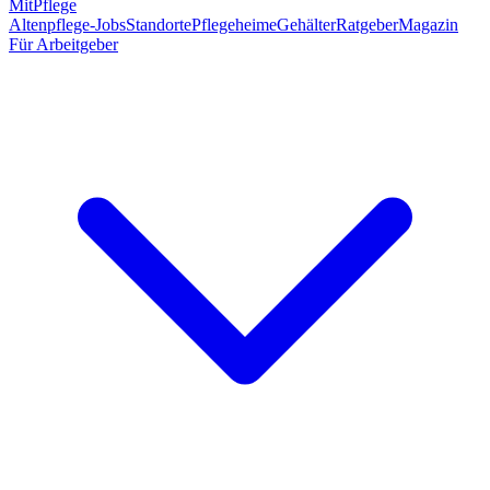
MitPflege
Altenpflege-Jobs
Standorte
Pflegeheime
Gehälter
Ratgeber
Magazin
Für Arbeitgeber