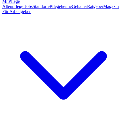
MitPflege
Altenpflege-Jobs
Standorte
Pflegeheime
Gehälter
Ratgeber
Magazin
Für Arbeitgeber