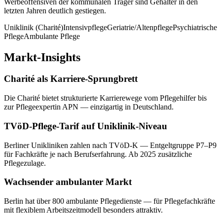
Werbeoffensiven der kommunalen Träger sind Gehälter in den
letzten Jahren deutlich gestiegen.
Uniklinik (Charité)
Intensivpflege
Geriatrie/Altenpflege
Psychiatrische
Pflege
Ambulante Pflege
Markt-Insights
Charité als Karriere-Sprungbrett
Die Charité bietet strukturierte Karrierewege vom Pflegehilfer bis
zur Pflegeexpertin APN — einzigartig in Deutschland.
TVöD-Pflege-Tarif auf Uniklinik-Niveau
Berliner Unikliniken zahlen nach TVöD-K — Entgeltgruppe P7–P9
für Fachkräfte je nach Berufserfahrung. Ab 2025 zusätzliche
Pflegezulage.
Wachsender ambulanter Markt
Berlin hat über 800 ambulante Pflegedienste — für Pflegefachkräfte
mit flexiblem Arbeitszeitmodell besonders attraktiv.