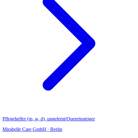
Pflegehelfer (m, w, d), ungelernt/Quereinsteiger
Mirabelle Care GmbH
·
Berlin