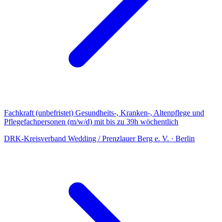
Fachkraft (unbefristet) Gesundheits-, Kranken-, Altenpflege und
Pflegefachpersonen (m/w/d) mit bis zu 39h wöchentlich
DRK-Kreisverband Wedding / Prenzlauer Berg e. V.
·
Berlin