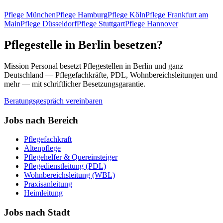
Pflege
München
Pflege
Hamburg
Pflege
Köln
Pflege
Frankfurt am
Main
Pflege
Düsseldorf
Pflege
Stuttgart
Pflege
Hannover
Pflegestelle in
Berlin
besetzen?
Mission Personal besetzt Pflegestellen in
Berlin
und ganz
Deutschland — Pflegefachkräfte, PDL, Wohnbereichsleitungen und
mehr — mit schriftlicher Besetzungsgarantie.
Beratungsgespräch vereinbaren
Jobs nach Bereich
Pflegefachkraft
Altenpflege
Pflegehelfer & Quereinsteiger
Pflegedienstleitung (PDL)
Wohnbereichsleitung (WBL)
Praxisanleitung
Heimleitung
Jobs nach Stadt