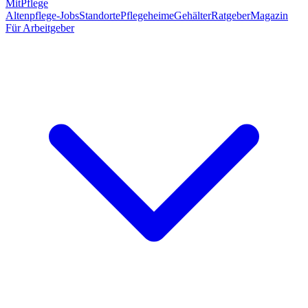
MitPflege
Altenpflege-Jobs
Standorte
Pflegeheime
Gehälter
Ratgeber
Magazin
Für Arbeitgeber