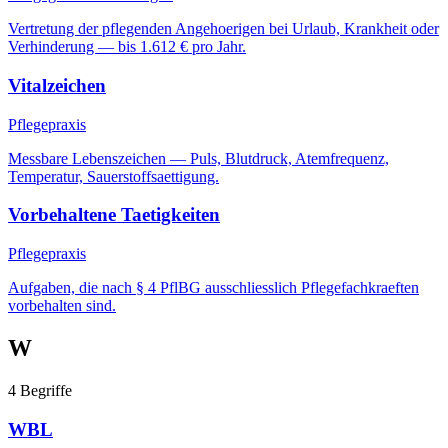
Vertretung der pflegenden Angehoerigen bei Urlaub, Krankheit oder
Verhinderung — bis 1.612 € pro Jahr.
Vitalzeichen
Pflegepraxis
Messbare Lebenszeichen — Puls, Blutdruck, Atemfrequenz,
Temperatur, Sauerstoffsaettigung.
Vorbehaltene Taetigkeiten
Pflegepraxis
Aufgaben, die nach § 4 PflBG ausschliesslich Pflegefachkraeften
vorbehalten sind.
W
4
Begriffe
WBL