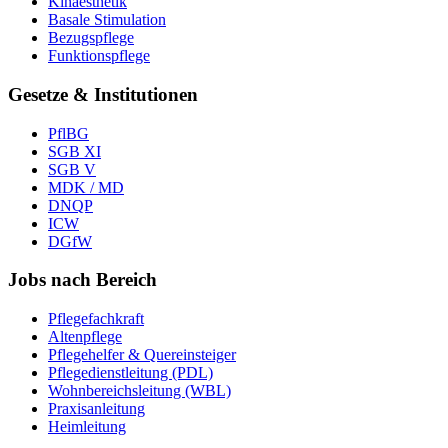
Kinaesthetik
Basale Stimulation
Bezugspflege
Funktionspflege
Gesetze & Institutionen
PflBG
SGB XI
SGB V
MDK / MD
DNQP
ICW
DGfW
Jobs nach Bereich
Pflegefachkraft
Altenpflege
Pflegehelfer & Quereinsteiger
Pflegedienstleitung (PDL)
Wohnbereichsleitung (WBL)
Praxisanleitung
Heimleitung