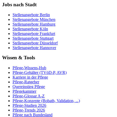
Jobs nach Stadt
Stellenangebote
Berlin
Stellenangebote
München
Stellenangebote
Hamburg
Stellenangebote
Köln
Stellenangebote
Frankfurt
Stellenangebote
Stuttgart
Stellenangebote
Düsseldorf
Stellenangebote
Hannover
Wissen & Tools
Pflege-Wissens-Hub
Pflege-Gehälter (TVöD-P, AVR)
Karriere in der Pflege
Pflege-Ratgeber
Quereinstieg Pflege
Pflegekammer
Pflege-Glossar A-Z
Pflege-Konzepte (Bobath, Validation, ...)
Pflege-Studien 2026
Pflege-Trends 2026
Pflege nach Bundesland