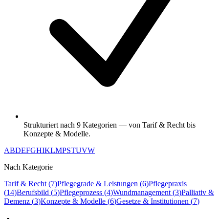
Strukturiert nach 9 Kategorien — von Tarif & Recht bis
Konzepte & Modelle.
A
B
D
E
F
G
H
I
K
L
M
P
S
T
U
V
W
Nach Kategorie
Tarif & Recht
(
7
)
Pflegegrade & Leistungen
(
6
)
Pflegepraxis
(
14
)
Berufsbild
(
5
)
Pflegeprozess
(
4
)
Wundmanagement
(
3
)
Palliativ &
Demenz
(
3
)
Konzepte & Modelle
(
6
)
Gesetze & Institutionen
(
7
)