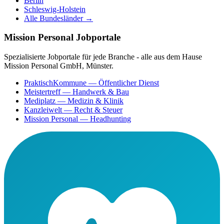
Berlin
Schleswig-Holstein
Alle Bundesländer →
Mission Personal Jobportale
Spezialisierte Jobportale für jede Branche - alle aus dem Hause
Mission Personal GmbH, Münster.
PraktischKommune
— Öffentlicher Dienst
Meistertreff
— Handwerk & Bau
Mediplatz
— Medizin & Klinik
Kanzleiwelt
— Recht & Steuer
Mission Personal
— Headhunting