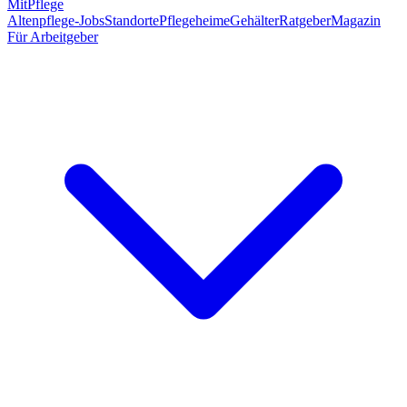
MitPflege
Altenpflege-Jobs
Standorte
Pflegeheime
Gehälter
Ratgeber
Magazin
Für Arbeitgeber