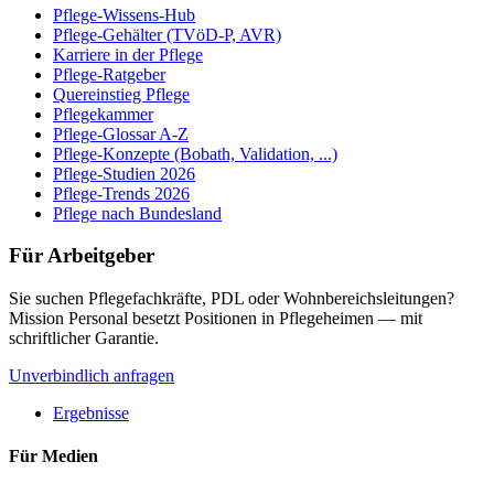
Pflege-Wissens-Hub
Pflege-Gehälter (TVöD-P, AVR)
Karriere in der Pflege
Pflege-Ratgeber
Quereinstieg Pflege
Pflegekammer
Pflege-Glossar A-Z
Pflege-Konzepte (Bobath, Validation, ...)
Pflege-Studien 2026
Pflege-Trends 2026
Pflege nach Bundesland
Für Arbeitgeber
Sie suchen Pflegefachkräfte, PDL oder Wohnbereichsleitungen?
Mission Personal besetzt Positionen in Pflegeheimen — mit
schriftlicher Garantie.
Unverbindlich anfragen
Ergebnisse
Für Medien