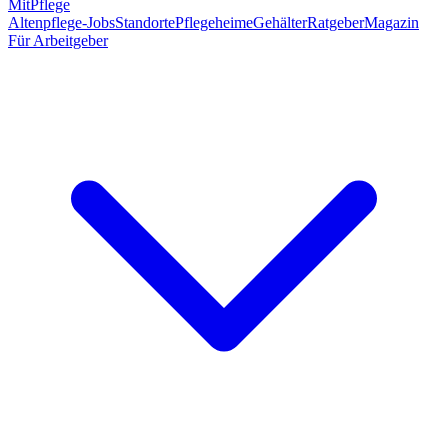
MitPflege
Altenpflege-Jobs
Standorte
Pflegeheime
Gehälter
Ratgeber
Magazin
Für Arbeitgeber