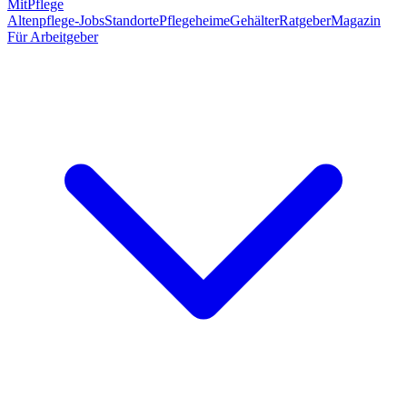
MitPflege
Altenpflege-Jobs
Standorte
Pflegeheime
Gehälter
Ratgeber
Magazin
Für Arbeitgeber