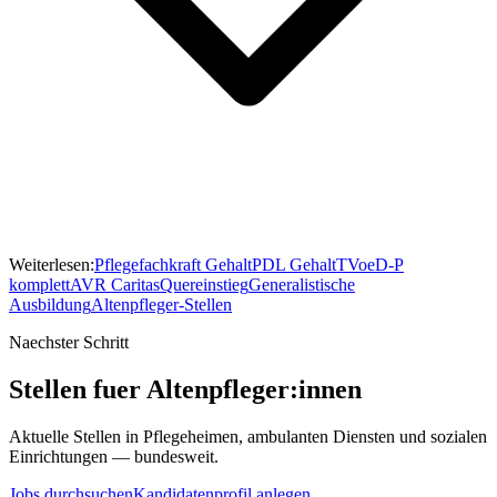
Weiterlesen:
Pflegefachkraft Gehalt
PDL Gehalt
TVoeD-P
komplett
AVR Caritas
Quereinstieg
Generalistische
Ausbildung
Altenpfleger-Stellen
Naechster Schritt
Stellen fuer Altenpfleger:innen
Aktuelle Stellen in Pflegeheimen, ambulanten Diensten und sozialen
Einrichtungen — bundesweit.
Jobs durchsuchen
Kandidatenprofil anlegen