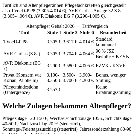
Tariflich sind Altenpfleger:innen Pflegefachkraeften gleichgestellt —
also TVoeD-P P8 (3.305-4.014 €), AVR Caritas Anlage 32 S 8a
(3.305-4.064 €), AVR Diakonie EG 7 (3.290-4.005 €).
Altenpfleger Gehalt 2026 — Tarifvergleich
Tarif
Stufe 1
Stufe 3
Stufe 6
Besonderheit
Standard
TVoeD-P P8
3.305 €
3.617 €
4.014 €
kommunal
90 % JSZ +
AVR Caritas (S 8a)
3.305 €
3.704 €
4.064 €
Beihilfe + KZVK
AVR Diakonie (EG
3.290 €
3.580 €
4.005 €
EZVK / KZVK
7)
Privat (Konzern wie
3.100-
3.500-
3.900-
Bonus, weniger
Korian, Alloheim)
3.350 €
3.700 €
4.200 €
Stufung
Pflegemindestlohn
Keine
3.553 €
—
—
(Untergrenze)
Erfahrungsstufung
Welche Zulagen bekommen Altenpfleger?
Pflegezulage 120-150 €, Wechselschichtzulage 105 €, Schichtzulage
40-50 €, Nachtzuschlag 20 % (steuerfrei),
Sonntags-/Feiertagszuschlag (steuerfrei), Jahressonderzahlung 80-90