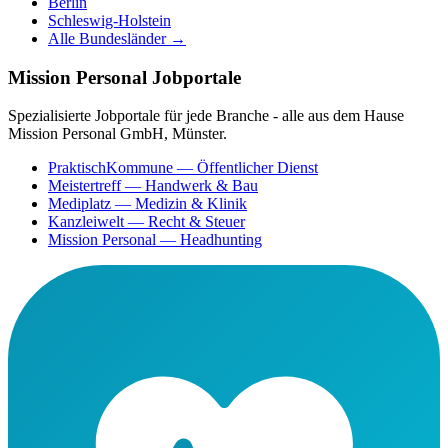
Berlin
Schleswig-Holstein
Alle Bundesländer →
Mission Personal Jobportale
Spezialisierte Jobportale für jede Branche - alle aus dem Hause
Mission Personal GmbH, Münster.
PraktischKommune
— Öffentlicher Dienst
Meistertreff
— Handwerk & Bau
Mediplatz
— Medizin & Klinik
Kanzleiwelt
— Recht & Steuer
Mission Personal
— Headhunting