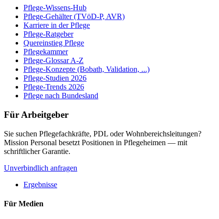
Pflege-Wissens-Hub
Pflege-Gehälter (TVöD-P, AVR)
Karriere in der Pflege
Pflege-Ratgeber
Quereinstieg Pflege
Pflegekammer
Pflege-Glossar A-Z
Pflege-Konzepte (Bobath, Validation, ...)
Pflege-Studien 2026
Pflege-Trends 2026
Pflege nach Bundesland
Für Arbeitgeber
Sie suchen Pflegefachkräfte, PDL oder Wohnbereichsleitungen?
Mission Personal besetzt Positionen in Pflegeheimen — mit
schriftlicher Garantie.
Unverbindlich anfragen
Ergebnisse
Für Medien