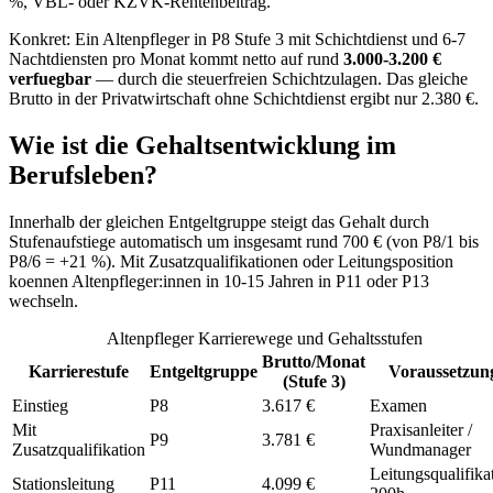
%, VBL- oder KZVK-Rentenbeitrag.
Konkret: Ein Altenpfleger in P8 Stufe 3 mit Schichtdienst und 6-7
Nachtdiensten pro Monat kommt netto auf rund
3.000-3.200 €
verfuegbar
— durch die steuerfreien Schichtzulagen. Das gleiche
Brutto in der Privatwirtschaft ohne Schichtdienst ergibt nur 2.380 €.
Wie ist die Gehaltsentwicklung im
Berufsleben?
Innerhalb der gleichen Entgeltgruppe steigt das Gehalt durch
Stufenaufstiege automatisch um insgesamt rund 700 € (von P8/1 bis
P8/6 = +21 %). Mit Zusatzqualifikationen oder Leitungsposition
koennen Altenpfleger:innen in 10-15 Jahren in P11 oder P13
wechseln.
Altenpfleger Karrierewege und Gehaltsstufen
Brutto/Monat
Karrierestufe
Entgeltgruppe
Voraussetzun
(Stufe 3)
Einstieg
P8
3.617 €
Examen
Mit
Praxisanleiter /
P9
3.781 €
Zusatzqualifikation
Wundmanager
Leitungsqualifika
Stationsleitung
P11
4.099 €