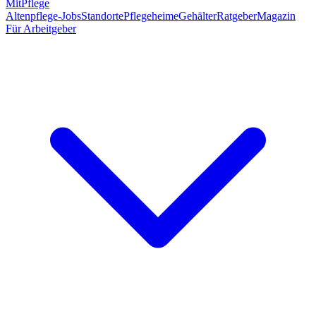
MitPflege
Altenpflege-Jobs
Standorte
Pflegeheime
Gehälter
Ratgeber
Magazin
Für Arbeitgeber