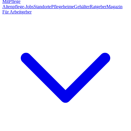
MitPflege
Altenpflege-Jobs
Standorte
Pflegeheime
Gehälter
Ratgeber
Magazin
Für Arbeitgeber