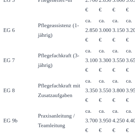
EG 5
Pflegehelfer/-in
2.700
2.850
3.000
3.0
€
€
€
€
ca.
ca.
ca.
ca.
Pflegeassistenz (1-
EG 6
2.850
3.000
3.150
3.2
jährig)
€
€
€
€
ca.
ca.
ca.
ca.
Pflegefachkraft (3-
EG 7
3.100
3.300
3.550
3.6
jährig)
€
€
€
€
ca.
ca.
ca.
ca.
Pflegefachkraft mit
EG 8
3.350
3.550
3.800
3.9
Zusatzaufgaben
€
€
€
€
ca.
ca.
ca.
ca.
Praxisanleitung /
EG 9b
3.700
3.950
4.250
4.4
Teamleitung
€
€
€
€