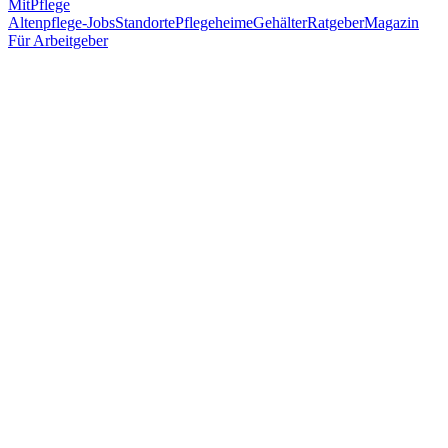
MitPflege
Altenpflege-Jobs
Standorte
Pflegeheime
Gehälter
Ratgeber
Magazin
Für Arbeitgeber