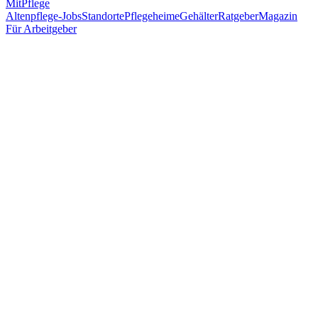
MitPflege
Altenpflege-Jobs
Standorte
Pflegeheime
Gehälter
Ratgeber
Magazin
Für Arbeitgeber