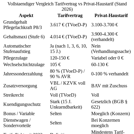
Vollstaendiger Vergleich Tarifvertrag vs Privat-Haustarif (Stand
2026)
Aspekt
Tarifvertrag
Privat-Haustarif
Grundgehalt
3.617 € (TVoeD-P)
3.100-3.700 €
Pflegefachkraft P8/3
3.900-4.300 €
Gehaltsmaxi (Stufe 6)
4.014 € (TVoeD-P)
(verhandelt)
Automatischer
Ja (nach 1, 3, 6, 10,
Nein
Stufenaufstieg
15 J.)
(Verhandlungssache)
Pflegezulage
120-150 €
Variabel oder 0 €
Wechselschichtzulage
105 €
60-130 €
80 % (TVoeD-P) /
Jahressonderzahlung
0-100 % verhandelt
90 % AVR
VBL / KZVK voll
Zusatzversorgung
BAV mit Zuschuss
AG
Streikrecht
Voll (TVoeD)
Voll
Stark (15 J.
Gesetzlich (BGB §
Kuendigungsschutz
Unkuendbarkeit)
622)
Bonus / Variable
Selten
Moeglich (Konzern)
Dienstwagen /
Bei Konzernen
Selten
Sondervorteile
moeglich
Mindestens Tarif-