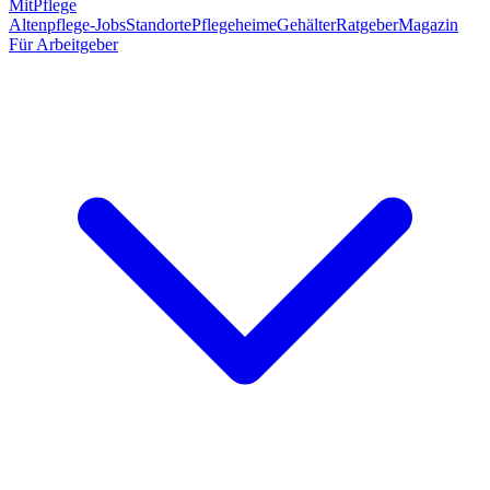
MitPflege
Altenpflege-Jobs
Standorte
Pflegeheime
Gehälter
Ratgeber
Magazin
Für Arbeitgeber