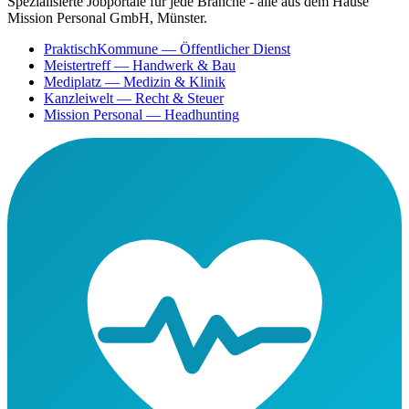
Spezialisierte Jobportale für jede Branche - alle aus dem Hause
Mission Personal GmbH, Münster.
PraktischKommune
— Öffentlicher Dienst
Meistertreff
— Handwerk & Bau
Mediplatz
— Medizin & Klinik
Kanzleiwelt
— Recht & Steuer
Mission Personal
— Headhunting