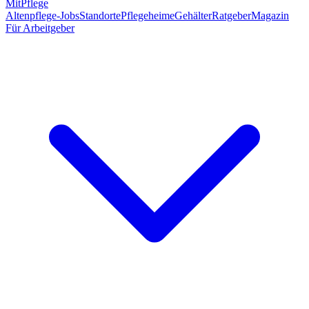
MitPflege
Altenpflege-Jobs
Standorte
Pflegeheime
Gehälter
Ratgeber
Magazin
Für Arbeitgeber