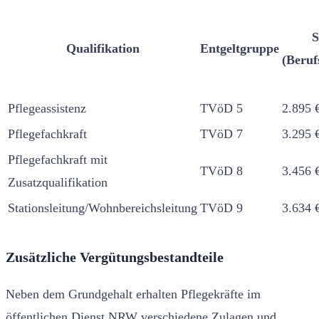
S
Qualifikation
Entgeltgruppe
(Beruf
Pflegeassistenz
TVöD 5
2.895 
Pflegefachkraft
TVöD 7
3.295 
Pflegefachkraft mit
TVöD 8
3.456 
Zusatzqualifikation
Stationsleitung/Wohnbereichsleitung
TVöD 9
3.634 
Zusätzliche Vergütungsbestandteile
Neben dem Grundgehalt erhalten Pflegekräfte im
öffentlichen Dienst NRW verschiedene Zulagen und