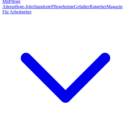
MitPflege
Altenpflege-Jobs
Standorte
Pflegeheime
Gehälter
Ratgeber
Magazin
Für Arbeitgeber