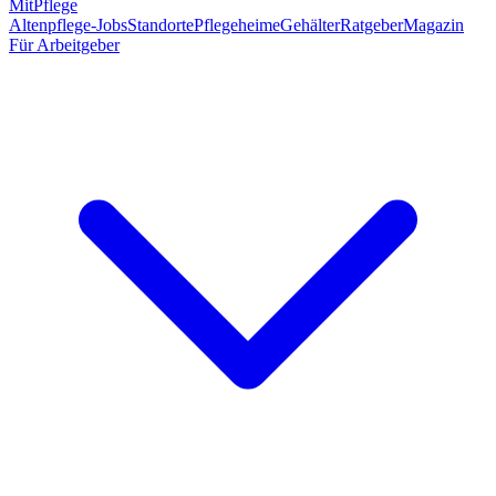
MitPflege
Altenpflege-Jobs
Standorte
Pflegeheime
Gehälter
Ratgeber
Magazin
Für Arbeitgeber