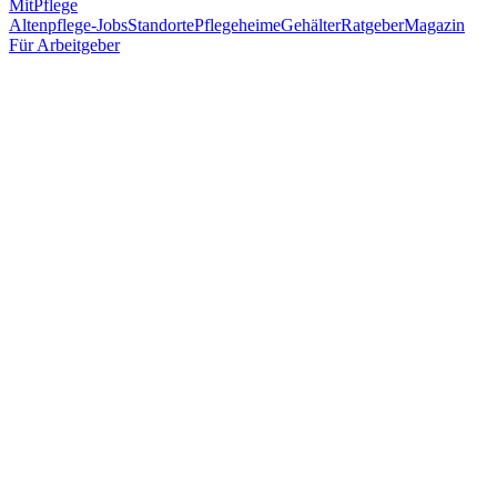
MitPflege
Altenpflege-Jobs
Standorte
Pflegeheime
Gehälter
Ratgeber
Magazin
Für Arbeitgeber