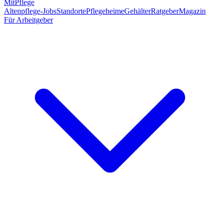
MitPflege
Altenpflege-Jobs
Standorte
Pflegeheime
Gehälter
Ratgeber
Magazin
Für Arbeitgeber