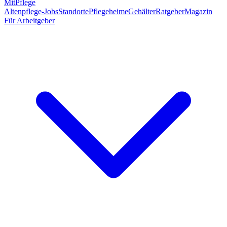
MitPflege
Altenpflege-Jobs
Standorte
Pflegeheime
Gehälter
Ratgeber
Magazin
Für Arbeitgeber