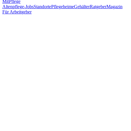
MitPflege
Altenpflege-Jobs
Standorte
Pflegeheime
Gehälter
Ratgeber
Magazin
Für Arbeitgeber