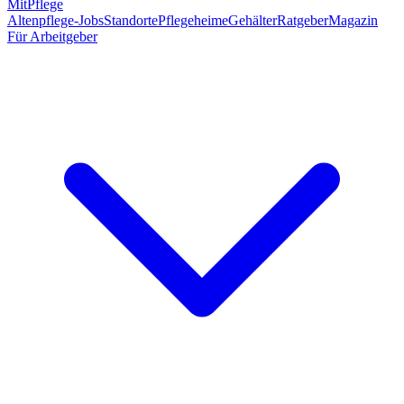
MitPflege
Altenpflege-Jobs
Standorte
Pflegeheime
Gehälter
Ratgeber
Magazin
Für Arbeitgeber