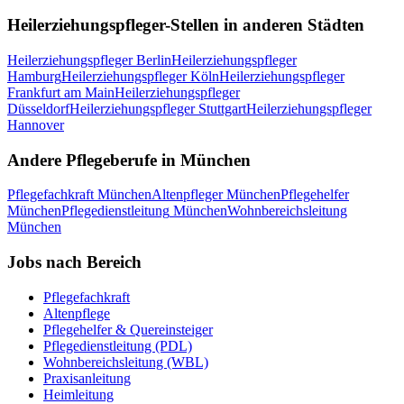
Heilerziehungspfleger
-Stellen in anderen Städten
Heilerziehungspfleger
Berlin
Heilerziehungspfleger
Hamburg
Heilerziehungspfleger
Köln
Heilerziehungspfleger
Frankfurt am Main
Heilerziehungspfleger
Düsseldorf
Heilerziehungspfleger
Stuttgart
Heilerziehungspfleger
Hannover
Andere Pflegeberufe in
München
Pflegefachkraft
München
Altenpfleger
München
Pflegehelfer
München
Pflegedienstleitung
München
Wohnbereichsleitung
München
Jobs nach Bereich
Pflegefachkraft
Altenpflege
Pflegehelfer & Quereinsteiger
Pflegedienstleitung (PDL)
Wohnbereichsleitung (WBL)
Praxisanleitung
Heimleitung