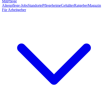
MitPflege
Altenpflege-Jobs
Standorte
Pflegeheime
Gehälter
Ratgeber
Magazin
Für Arbeitgeber