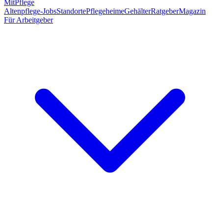
MitPflege
Altenpflege-Jobs
Standorte
Pflegeheime
Gehälter
Ratgeber
Magazin
Für Arbeitgeber