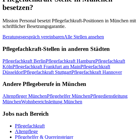
besetzen?
Mission Personal besetzt
Pflegefachkraft
-Positionen in
München
mit
schriftlicher Besetzungsgarantie.
Beratungsgespräch vereinbaren
Alle Stellen ansehen
Pflegefachkraft
-Stellen in anderen Städten
Pflegefachkraft
Berlin
Pflegefachkraft
Hamburg
Pflegefachkraft
Köln
Pflegefachkraft
Frankfurt am Main
Pflegefachkraft
Düsseldorf
Pflegefachkraft
Stuttgart
Pflegefachkraft
Hannover
Andere Pflegeberufe in
München
Altenpfleger
München
Pflegehelfer
München
Pflegedienstleitung
München
Wohnbereichsleitung
München
Jobs nach Bereich
Pflegefachkraft
Altenpflege
Pflegehelfer & Quereinsteiger