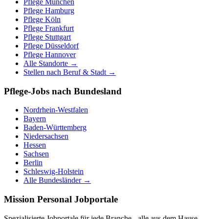
Pflege
München
Pflege
Hamburg
Pflege
Köln
Pflege
Frankfurt
Pflege
Stuttgart
Pflege
Düsseldorf
Pflege
Hannover
Alle Standorte →
Stellen nach Beruf & Stadt →
Pflege-Jobs nach Bundesland
Nordrhein-Westfalen
Bayern
Baden-Württemberg
Niedersachsen
Hessen
Sachsen
Berlin
Schleswig-Holstein
Alle Bundesländer →
Mission Personal Jobportale
Spezialisierte Jobportale für jede Branche - alle aus dem Hause