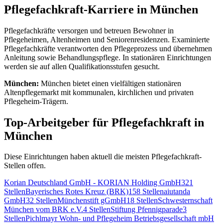
Pflegefachkraft
-Karriere in
München
Pflegefachkräfte versorgen und betreuen Bewohner in
Pflegeheimen, Altenheimen und Seniorenresidenzen. Examinierte
Pflegefachkräfte verantworten den Pflegeprozess und übernehmen
Anleitung sowie Behandlungspflege. In stationären Einrichtungen
werden sie auf allen Qualifikationsstufen gesucht.
München
:
München bietet einen vielfältigen stationären
Altenpflegemarkt mit kommunalen, kirchlichen und privaten
Pflegeheim-Trägern.
Top-Arbeitgeber für
Pflegefachkraft
in
München
Diese Einrichtungen haben aktuell die meisten
Pflegefachkraft
-
Stellen offen.
Korian Deutschland GmbH - KORIAN Holding GmbH
321
Stellen
Bayerisches Rotes Kreuz (BRK)
158
Stellen
aiutanda
GmbH
32
Stellen
Münchenstift gGmbH
18
Stellen
Schwesternschaft
München vom BRK e.V.
4
Stellen
Stiftung Pfennigparade
3
Stellen
Pichlmayr Wohn- und Pflegeheim Betriebsgesellschaft mbH