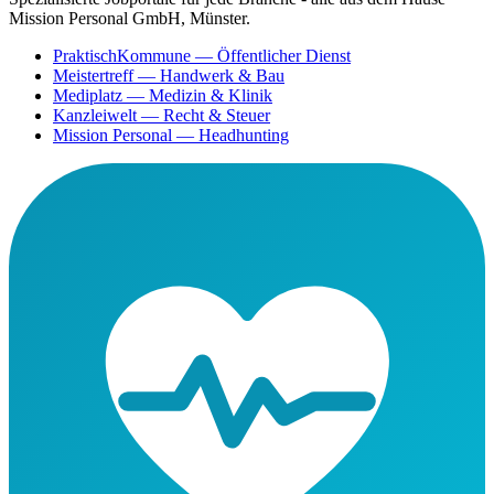
Mission Personal GmbH, Münster.
PraktischKommune
— Öffentlicher Dienst
Meistertreff
— Handwerk & Bau
Mediplatz
— Medizin & Klinik
Kanzleiwelt
— Recht & Steuer
Mission Personal
— Headhunting