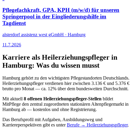
Pflegefachkraft, GPA, KPH (m/w/d) für unseren
Springerpool in der Eingliederungshilfe im
Tagdienst
alsterdorf assistenz west gGmbH
·
Hamburg
11.7.2026
Karriere als
Heilerziehungspfleger
in
Hamburg
: Was du wissen musst
Hamburg
gehört zu den wichtigsten Pflegestandorten Deutschlands.
Heilerziehungspfleger verdienen hier zwischen 3.136 € und 5.376 €
brutto pro Monat — ca. 12% über dem bundesweiten Durchschnitt.
Mit aktuell
8
offenen
Heilerziehungspfleger
-Stellen
bildet
MitPflege den zentral zugeordneten stationären Altenpflegemarkt in
Hamburg
ab — kostenlos und ohne Registrierung.
Das Berufsprofil mit Aufgaben, Ausbildungsweg und
Karriereperspektiven gibt es unter
Berufe →
Heilerziehungspfleger
.