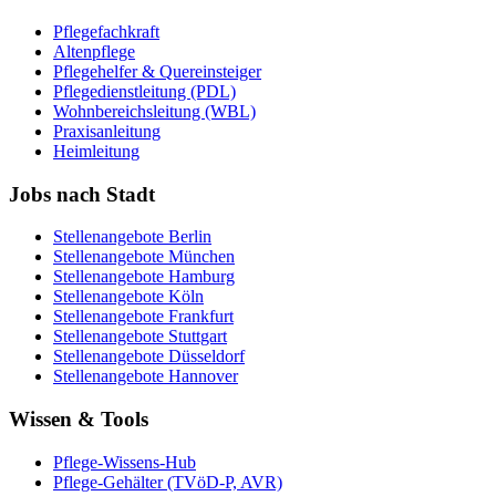
Pflegefachkraft
Altenpflege
Pflegehelfer & Quereinsteiger
Pflegedienstleitung (PDL)
Wohnbereichsleitung (WBL)
Praxisanleitung
Heimleitung
Jobs nach Stadt
Stellenangebote
Berlin
Stellenangebote
München
Stellenangebote
Hamburg
Stellenangebote
Köln
Stellenangebote
Frankfurt
Stellenangebote
Stuttgart
Stellenangebote
Düsseldorf
Stellenangebote
Hannover
Wissen & Tools
Pflege-Wissens-Hub
Pflege-Gehälter (TVöD-P, AVR)