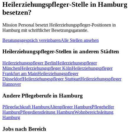
Heilerziehungspfleger
-Stelle in
Hamburg
besetzen?
Mission Personal besetzt
Heilerziehungspfleger
-Positionen in
Hamburg
mit schriftlicher Besetzungsgarantie.
Beratungsgespräch vereinbaren
Alle Stellen ansehen
Heilerziehungspfleger
-Stellen in anderen Städten
Heilerziehungspfleger
Berlin
Heilerziehungspfleger
München
Heilerziehungspfleger
Köln
Heilerziehungspfleger
Frankfurt am Main
Heilerziehungspfleger
Düsseldorf
Heilerziehungspfleger
Stuttgart
Heilerziehungspfleger
Hannover
Andere Pflegeberufe in
Hamburg
Pflegefachkraft
Hamburg
Altenpfleger
Hamburg
Pflegehelfer
Hamburg
Pflegedienstleitung
Hamburg
Wohnbereichsleitung
Hamburg
Jobs nach Bereich