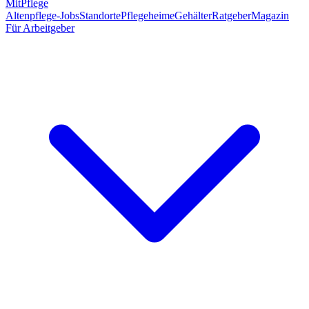
MitPflege
Altenpflege-Jobs
Standorte
Pflegeheime
Gehälter
Ratgeber
Magazin
Für Arbeitgeber