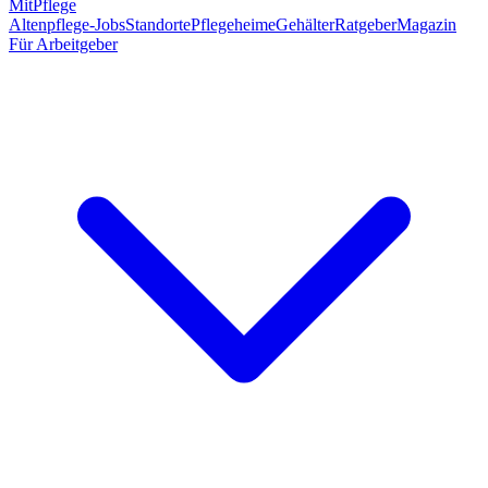
MitPflege
Altenpflege-Jobs
Standorte
Pflegeheime
Gehälter
Ratgeber
Magazin
Für Arbeitgeber