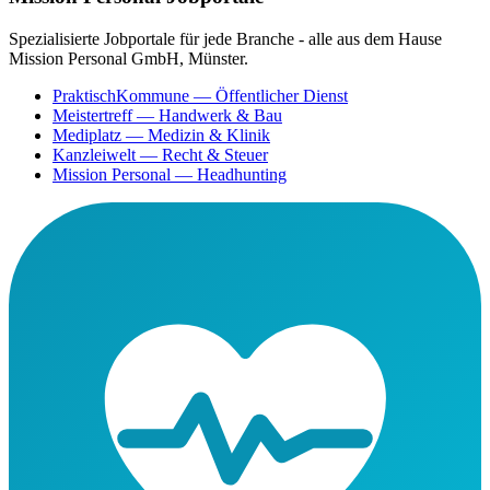
Spezialisierte Jobportale für jede Branche - alle aus dem Hause
Mission Personal GmbH, Münster.
PraktischKommune
— Öffentlicher Dienst
Meistertreff
— Handwerk & Bau
Mediplatz
— Medizin & Klinik
Kanzleiwelt
— Recht & Steuer
Mission Personal
— Headhunting