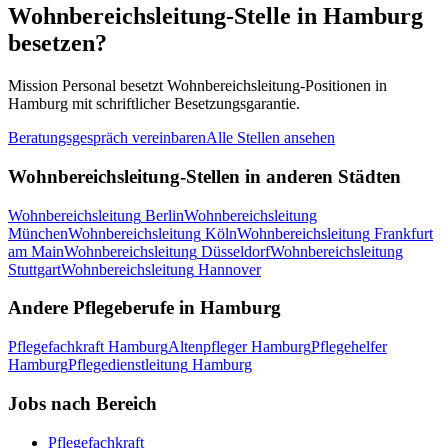
Wohnbereichsleitung
-Stelle in
Hamburg
besetzen?
Mission Personal besetzt
Wohnbereichsleitung
-Positionen in
Hamburg
mit schriftlicher Besetzungsgarantie.
Beratungsgespräch vereinbaren
Alle Stellen ansehen
Wohnbereichsleitung
-Stellen in anderen Städten
Wohnbereichsleitung
Berlin
Wohnbereichsleitung
München
Wohnbereichsleitung
Köln
Wohnbereichsleitung
Frankfurt
am Main
Wohnbereichsleitung
Düsseldorf
Wohnbereichsleitung
Stuttgart
Wohnbereichsleitung
Hannover
Andere Pflegeberufe in
Hamburg
Pflegefachkraft
Hamburg
Altenpfleger
Hamburg
Pflegehelfer
Hamburg
Pflegedienstleitung
Hamburg
Jobs nach Bereich
Pflegefachkraft