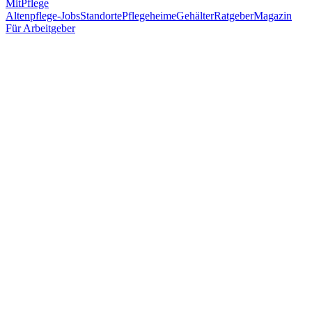
MitPflege
Altenpflege-Jobs
Standorte
Pflegeheime
Gehälter
Ratgeber
Magazin
Für Arbeitgeber