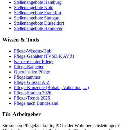
Stellenangebote
Hamburg
Stellenangebote
Köln
Stellenangebote
Frankfurt
Stellenangebote
Stuttgart
Stellenangebote
Düsseldorf
Stellenangebote
Hannover
Wissen & Tools
Pflege-Wissens-Hub
Pflege-Gehälter (TVöD-P, AVR)
Karriere in der Pflege
Pflege-Ratgeber
Quereinstieg Pflege
Pflegekammer
Pflege-Glossar A-Z
Pflege-Konzepte (Bobath, Validation, ...)
Pflege-Studien 2026
Pflege-Trends 2026
Pflege nach Bundesland
Für Arbeitgeber
Sie suchen Pflegefachkräfte, PDL oder Wohnbereichsleitungen?