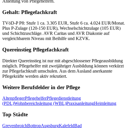
Anleitung von Pflegehelfern.
Gehalt:
Pflegefachkraft
TVöD-P P8: Stufe 1 ca. 3.305 EUR, Stufe 6 ca. 4.024 EUR/Monat.
Plus P-Zulage (120-150 EUR), Wechselschichtzulage (105 EUR)
und Schichtzuschläge. AVR Caritas und AVR Diakonie auf
vergleichbarem Niveau mit Beihilfe und KZVK.
Quereinstieg
Pflegefachkraft
Direkter Quereinstieg ist nur mit abgeschlossener Pflegeausbildung
möglich. Pflegehelfer mit zweijähriger Ausbildung können verkürzt
zur Pflegefachkraft umschulen. Aus dem Ausland anerkannte
Pflegekräfte werden aktiv rekrutiert.
Weitere Berufsfelder in der Pflege
Altenpfleger
Pflegehelfer
Pflegedienstleitung
(PDL)
Wohnbereichsleitung (WBL)
Praxisanleitung
Heimleitung
Top Städte
Grevenbroich
Bottrop
Augsburg
Kalefeld
Bad