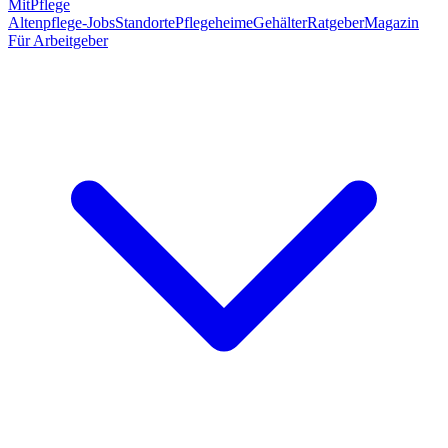
MitPflege
Altenpflege-Jobs
Standorte
Pflegeheime
Gehälter
Ratgeber
Magazin
Für Arbeitgeber