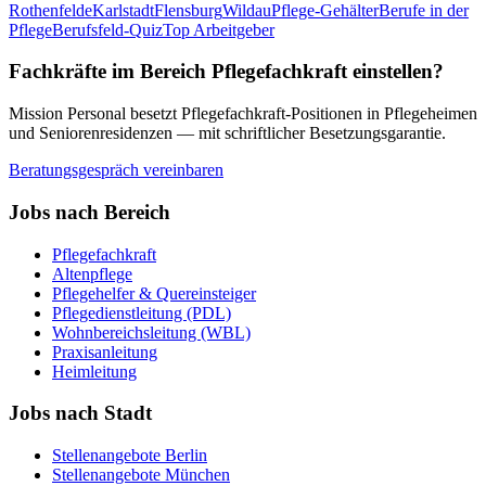
Rothenfelde
Karlstadt
Flensburg
Wildau
Pflege-Gehälter
Berufe in der
Pflege
Berufsfeld-Quiz
Top Arbeitgeber
Fachkräfte im Bereich
Pflegefachkraft
einstellen?
Mission Personal besetzt
Pflegefachkraft
-Positionen in Pflegeheimen
und Seniorenresidenzen — mit schriftlicher Besetzungsgarantie.
Beratungsgespräch vereinbaren
Jobs nach Bereich
Pflegefachkraft
Altenpflege
Pflegehelfer & Quereinsteiger
Pflegedienstleitung (PDL)
Wohnbereichsleitung (WBL)
Praxisanleitung
Heimleitung
Jobs nach Stadt
Stellenangebote
Berlin
Stellenangebote
München