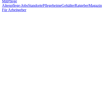
MitPflege
Altenpflege-Jobs
Standorte
Pflegeheime
Gehälter
Ratgeber
Magazin
Für Arbeitgeber