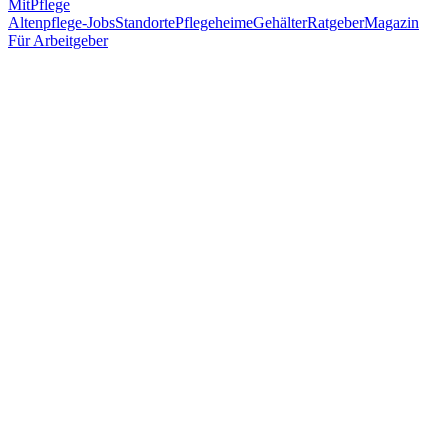
MitPflege
Altenpflege-Jobs
Standorte
Pflegeheime
Gehälter
Ratgeber
Magazin
Für Arbeitgeber