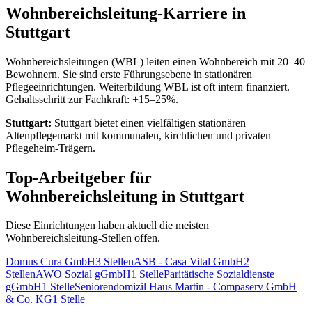
Wohnbereichsleitung
-Karriere in
Stuttgart
Wohnbereichsleitungen (WBL) leiten einen Wohnbereich mit 20–40
Bewohnern. Sie sind erste Führungsebene in stationären
Pflegeeinrichtungen. Weiterbildung WBL ist oft intern finanziert.
Gehaltsschritt zur Fachkraft: +15–25%.
Stuttgart
:
Stuttgart bietet einen vielfältigen stationären
Altenpflegemarkt mit kommunalen, kirchlichen und privaten
Pflegeheim-Trägern.
Top-Arbeitgeber für
Wohnbereichsleitung
in
Stuttgart
Diese Einrichtungen haben aktuell die meisten
Wohnbereichsleitung
-Stellen offen.
Domus Cura GmbH
3
Stellen
ASB - Casa Vital GmbH
2
Stellen
AWO Sozial gGmbH
1
Stelle
Paritätische Sozialdienste
gGmbH
1
Stelle
Seniorendomizil Haus Martin - Compaserv GmbH
& Co. KG
1
Stelle