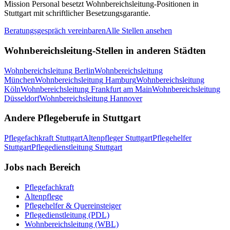
Mission Personal besetzt
Wohnbereichsleitung
-Positionen in
Stuttgart
mit schriftlicher Besetzungsgarantie.
Beratungsgespräch vereinbaren
Alle Stellen ansehen
Wohnbereichsleitung
-Stellen in anderen Städten
Wohnbereichsleitung
Berlin
Wohnbereichsleitung
München
Wohnbereichsleitung
Hamburg
Wohnbereichsleitung
Köln
Wohnbereichsleitung
Frankfurt am Main
Wohnbereichsleitung
Düsseldorf
Wohnbereichsleitung
Hannover
Andere Pflegeberufe in
Stuttgart
Pflegefachkraft
Stuttgart
Altenpfleger
Stuttgart
Pflegehelfer
Stuttgart
Pflegedienstleitung
Stuttgart
Jobs nach Bereich
Pflegefachkraft
Altenpflege
Pflegehelfer & Quereinsteiger
Pflegedienstleitung (PDL)
Wohnbereichsleitung (WBL)