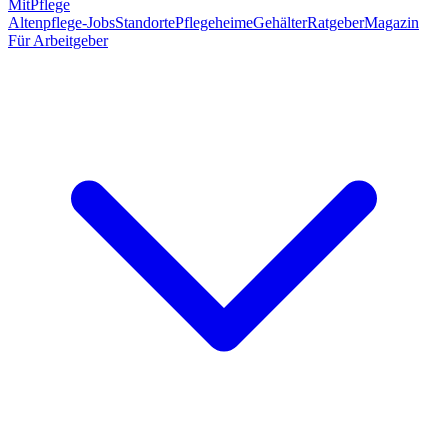
MitPflege
Altenpflege-Jobs
Standorte
Pflegeheime
Gehälter
Ratgeber
Magazin
Für Arbeitgeber