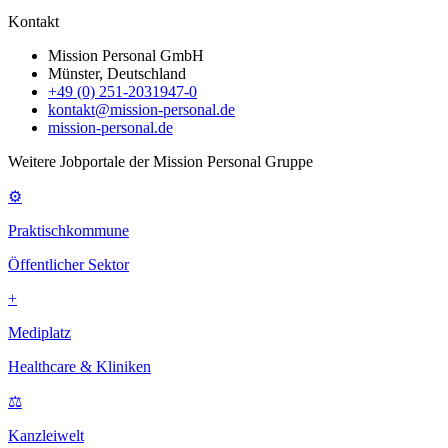
Kontakt
Mission Personal GmbH
Münster, Deutschland
+49 (0) 251-2031947-0
kontakt@mission-personal.de
mission-personal.de
Weitere Jobportale der Mission Personal Gruppe
⚙
Praktischkommune
Öffentlicher Sektor
+
Mediplatz
Healthcare & Kliniken
⚖
Kanzleiwelt