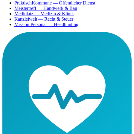
PraktischKommune
— Öffentlicher Dienst
Meistertreff
— Handwerk & Bau
Mediplatz
— Medizin & Klinik
Kanzleiwelt
— Recht & Steuer
Mission Personal
— Headhunting