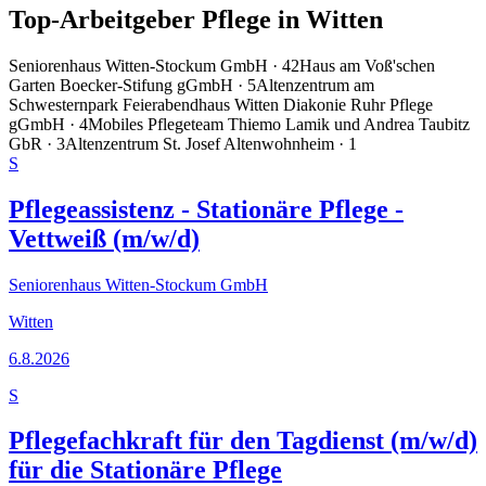
Top-Arbeitgeber Pflege in
Witten
Seniorenhaus Witten-Stockum GmbH
·
42
Haus am Voß'schen
Garten Boecker-Stifung gGmbH
·
5
Altenzentrum am
Schwesternpark Feierabendhaus Witten Diakonie Ruhr Pflege
gGmbH
·
4
Mobiles Pflegeteam Thiemo Lamik und Andrea Taubitz
GbR
·
3
Altenzentrum St. Josef Altenwohnheim
·
1
S
Pflegeassistenz - Stationäre Pflege -
Vettweiß (m/w/d)
Seniorenhaus Witten-Stockum GmbH
Witten
6.8.2026
S
Pflegefachkraft für den Tagdienst (m/w/d)
für die Stationäre Pflege