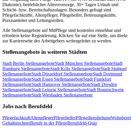
Diakonie), betrieblicher Altersvorsorge, 30+ Tagen Urlaub und
Schicht- bzw. Bereitschaftszulagen. Besonders gefragt sind
Pflegefachkräfte, Altenpfleger, Pflegehelfer, Betreuungskräfte,
Praxisanleiter und Leitungsrollen.
Alle Stellenangebote auf MitPflege sind kostenlos einsehbar und
erfordern keine Registrierung. Klicken Sie auf eine Stelle, um direkt
zur Karriereseite des Arbeitgebers weitergeleitet zu werden.
Stellenangebote in weiteren Städten
Stadt
Berlin
Stellenangebote
Stadt
München
Stellenangebote
Stadt
Hamburg
Stellenangebote
Stadt
Köln
Stellenangebote
Stadt
Stuttgart
Stellenangebote
Stadt
Düsseldorf
Stellenangebote
Stadt
Dortmund
Stellenangebote
Stadt
Essen
Stellenangebote
Stadt
Frankfurt
Stellenangebote
Stadt
Hannover
Stellenangebote
Stadt
Dresden
Stellenangebote
Stadt
Leipzig
Stellenangebote
Stadt
Braunschweig
Stellenangebote
Stadt
Wiesbaden
Stellenangebote
Jobs nach Berufsfeld
Pflegefachkraft
Altenpfleger
Pflegehelfer
Pflegedienstleitung
Wohnberei
Gehaltsrechner
Berufe in der Pflege
Berufsfeld-Quiz