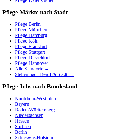
Pflege-Datenstudien
Pflege-Märkte nach Stadt
Pflege
Berlin
Pflege
München
Pflege
Hamburg
Pflege
Köln
Pflege
Frankfurt
Pflege
Stuttgart
Pflege
Düsseldorf
Pflege
Hannover
Alle Standorte →
Stellen nach Beruf & Stadt →
Pflege-Jobs nach Bundesland
Nordrhein-Westfalen
Bayern
Baden-Württemberg
Niedersachsen
Hessen
Sachsen
Berlin
Schleswig-Holstein