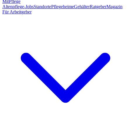
MitPflege
Altenpflege-Jobs
Standorte
Pflegeheime
Gehälter
Ratgeber
Magazin
Für Arbeitgeber