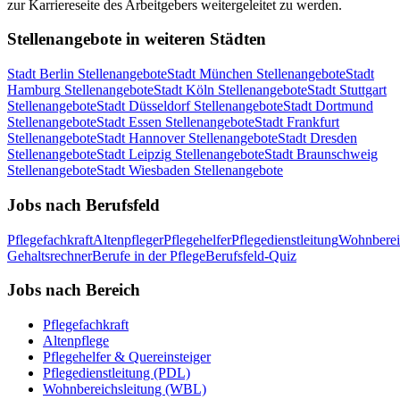
zur Karriereseite des Arbeitgebers weitergeleitet zu werden.
Stellenangebote in weiteren Städten
Stadt
Berlin
Stellenangebote
Stadt
München
Stellenangebote
Stadt
Hamburg
Stellenangebote
Stadt
Köln
Stellenangebote
Stadt
Stuttgart
Stellenangebote
Stadt
Düsseldorf
Stellenangebote
Stadt
Dortmund
Stellenangebote
Stadt
Essen
Stellenangebote
Stadt
Frankfurt
Stellenangebote
Stadt
Hannover
Stellenangebote
Stadt
Dresden
Stellenangebote
Stadt
Leipzig
Stellenangebote
Stadt
Braunschweig
Stellenangebote
Stadt
Wiesbaden
Stellenangebote
Jobs nach Berufsfeld
Pflegefachkraft
Altenpfleger
Pflegehelfer
Pflegedienstleitung
Wohnberei
Gehaltsrechner
Berufe in der Pflege
Berufsfeld-Quiz
Jobs nach Bereich
Pflegefachkraft
Altenpflege
Pflegehelfer & Quereinsteiger
Pflegedienstleitung (PDL)
Wohnbereichsleitung (WBL)