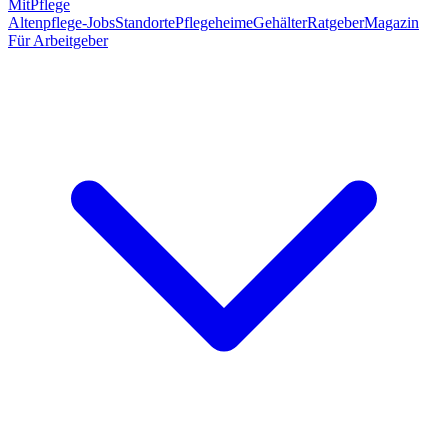
MitPflege
Altenpflege-Jobs
Standorte
Pflegeheime
Gehälter
Ratgeber
Magazin
Für Arbeitgeber