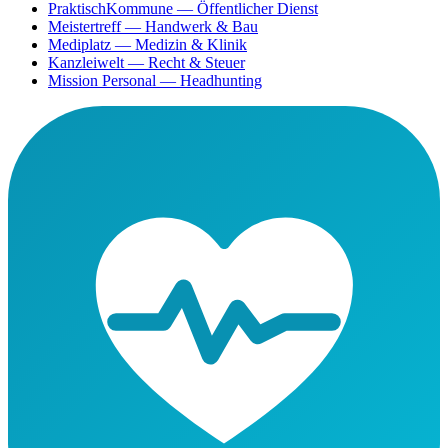
PraktischKommune
— Öffentlicher Dienst
Meistertreff
— Handwerk & Bau
Mediplatz
— Medizin & Klinik
Kanzleiwelt
— Recht & Steuer
Mission Personal
— Headhunting