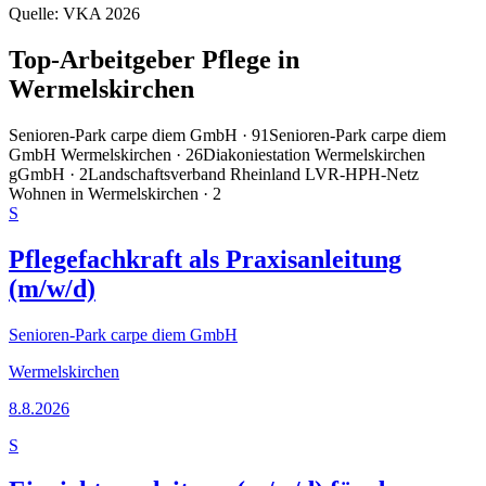
Quelle:
VKA 2026
Top-Arbeitgeber Pflege in
Wermelskirchen
Senioren-Park carpe diem GmbH
·
91
Senioren-Park carpe diem
GmbH Wermelskirchen
·
26
Diakoniestation Wermelskirchen
gGmbH
·
2
Landschaftsverband Rheinland LVR-HPH-Netz
Wohnen in Wermelskirchen
·
2
S
Pflegefachkraft als Praxisanleitung
(m/w/d)
Senioren-Park carpe diem GmbH
Wermelskirchen
8.8.2026
S