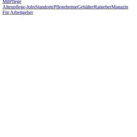
MitPflege
Altenpflege-Jobs
Standorte
Pflegeheime
Gehälter
Ratgeber
Magazin
Für Arbeitgeber