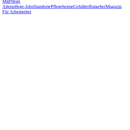
MitPflege
Altenpflege-Jobs
Standorte
Pflegeheime
Gehälter
Ratgeber
Magazin
Für Arbeitgeber