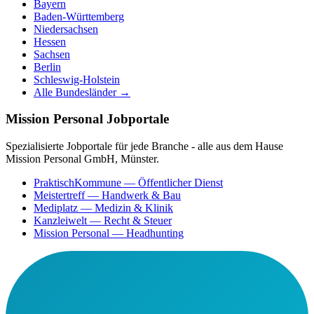
Bayern
Baden-Württemberg
Niedersachsen
Hessen
Sachsen
Berlin
Schleswig-Holstein
Alle Bundesländer →
Mission Personal Jobportale
Spezialisierte Jobportale für jede Branche - alle aus dem Hause
Mission Personal GmbH, Münster.
PraktischKommune
— Öffentlicher Dienst
Meistertreff
— Handwerk & Bau
Mediplatz
— Medizin & Klinik
Kanzleiwelt
— Recht & Steuer
Mission Personal
— Headhunting