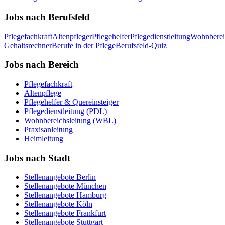
Jobs nach Berufsfeld
Pflegefachkraft
Altenpfleger
Pflegehelfer
Pflegedienstleitung
Wohnberei
Gehaltsrechner
Berufe in der Pflege
Berufsfeld-Quiz
Jobs nach Bereich
Pflegefachkraft
Altenpflege
Pflegehelfer & Quereinsteiger
Pflegedienstleitung (PDL)
Wohnbereichsleitung (WBL)
Praxisanleitung
Heimleitung
Jobs nach Stadt
Stellenangebote
Berlin
Stellenangebote
München
Stellenangebote
Hamburg
Stellenangebote
Köln
Stellenangebote
Frankfurt
Stellenangebote
Stuttgart