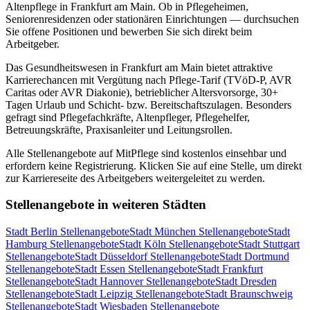
Altenpflege in
Frankfurt am Main
. Ob in Pflegeheimen,
Seniorenresidenzen oder stationären Einrichtungen — durchsuchen
Sie offene Positionen und bewerben Sie sich direkt beim
Arbeitgeber.
Das Gesundheitswesen in
Frankfurt am Main
bietet attraktive
Karrierechancen mit Vergütung nach Pflege-Tarif (TVöD-P, AVR
Caritas oder AVR Diakonie), betrieblicher Altersvorsorge, 30+
Tagen Urlaub und Schicht- bzw. Bereitschaftszulagen. Besonders
gefragt sind Pflegefachkräfte, Altenpfleger, Pflegehelfer,
Betreuungskräfte, Praxisanleiter und Leitungsrollen.
Alle Stellenangebote auf MitPflege sind kostenlos einsehbar und
erfordern keine Registrierung. Klicken Sie auf eine Stelle, um direkt
zur Karriereseite des Arbeitgebers weitergeleitet zu werden.
Stellenangebote in weiteren Städten
Stadt
Berlin
Stellenangebote
Stadt
München
Stellenangebote
Stadt
Hamburg
Stellenangebote
Stadt
Köln
Stellenangebote
Stadt
Stuttgart
Stellenangebote
Stadt
Düsseldorf
Stellenangebote
Stadt
Dortmund
Stellenangebote
Stadt
Essen
Stellenangebote
Stadt
Frankfurt
Stellenangebote
Stadt
Hannover
Stellenangebote
Stadt
Dresden
Stellenangebote
Stadt
Leipzig
Stellenangebote
Stadt
Braunschweig
Stellenangebote
Stadt
Wiesbaden
Stellenangebote