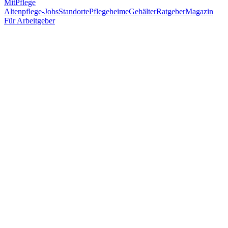
MitPflege
Altenpflege-Jobs
Standorte
Pflegeheime
Gehälter
Ratgeber
Magazin
Für Arbeitgeber