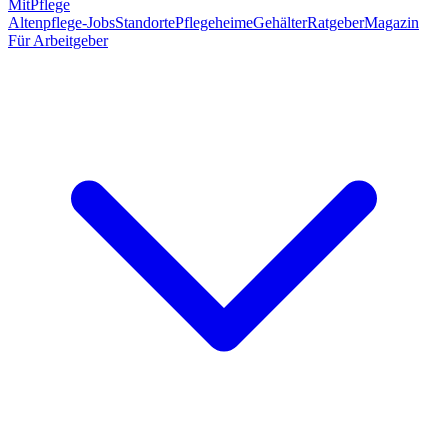
MitPflege
Altenpflege-Jobs
Standorte
Pflegeheime
Gehälter
Ratgeber
Magazin
Für Arbeitgeber