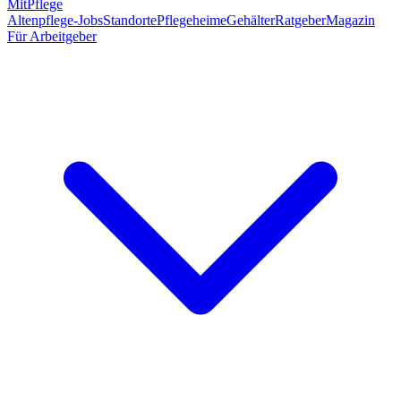
MitPflege
Altenpflege-Jobs
Standorte
Pflegeheime
Gehälter
Ratgeber
Magazin
Für Arbeitgeber