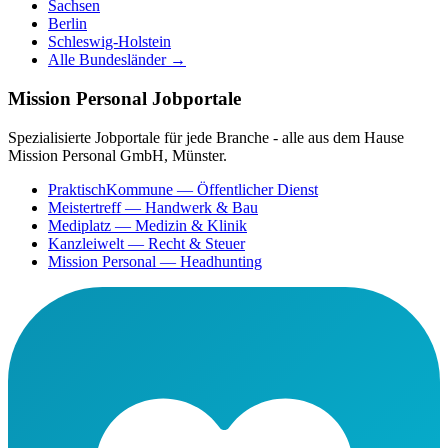
Sachsen
Berlin
Schleswig-Holstein
Alle Bundesländer →
Mission Personal Jobportale
Spezialisierte Jobportale für jede Branche - alle aus dem Hause
Mission Personal GmbH, Münster.
PraktischKommune
— Öffentlicher Dienst
Meistertreff
— Handwerk & Bau
Mediplatz
— Medizin & Klinik
Kanzleiwelt
— Recht & Steuer
Mission Personal
— Headhunting