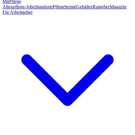
MitPflege
Altenpflege-Jobs
Standorte
Pflegeheime
Gehälter
Ratgeber
Magazin
Für Arbeitgeber