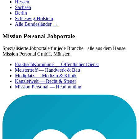
Hessen
Sachsen
Berlin
Schleswig-Holstein
Alle Bundesländer →
Mission Personal Jobportale
Spezialisierte Jobportale für jede Branche - alle aus dem Hause
Mission Personal GmbH, Münster.
PraktischKommune
— Öffentlicher Dienst
Meistertreff
— Handwerk & Bau
Mediplatz
— Medizin & Klinik
Kanzleiwelt
— Recht & Steuer
Mission Personal
— Headhunting