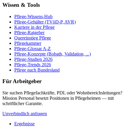
Wissen & Tools
Pflege-Wissens-Hub
Pflege-Gehälter (TVöD-P, AVR)
Karriere in der Pflege
Pflege-Ratgeber
Quereinstieg Pflege
Pflegekammer
Pflege-Glossar A-Z
Pflege-Konzepte (Bobath, Validation, ...)
Pflege-Studien 2026
Pflege-Trends 2026
Pflege nach Bundesland
Für Arbeitgeber
Sie suchen Pflegefachkräfte, PDL oder Wohnbereichsleitungen?
Mission Personal besetzt Positionen in Pflegeheimen — mit
schriftlicher Garantie.
Unverbindlich anfragen
Ergebnisse