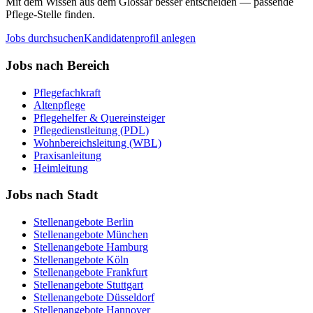
Mit dem Wissen aus dem Glossar besser entscheiden — passende
Pflege-Stelle finden.
Jobs durchsuchen
Kandidatenprofil anlegen
Jobs nach Bereich
Pflegefachkraft
Altenpflege
Pflegehelfer & Quereinsteiger
Pflegedienstleitung (PDL)
Wohnbereichsleitung (WBL)
Praxisanleitung
Heimleitung
Jobs nach Stadt
Stellenangebote
Berlin
Stellenangebote
München
Stellenangebote
Hamburg
Stellenangebote
Köln
Stellenangebote
Frankfurt
Stellenangebote
Stuttgart
Stellenangebote
Düsseldorf
Stellenangebote
Hannover