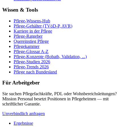
Wissen & Tools
Pflege-Wissens-Hub
Pflege-Gehälter (TVöD-P, AVR)
Karriere in der Pflege
Pflege-Ratgeber
Quereinstieg Pflege
Pflegekammer
Pflege-Glossar A-Z
Pflege-Konzepte (Bobath, Validation, ...)
Pflege-Studien 2026
Pflege-Trends 2026
Pflege nach Bundesland
Für Arbeitgeber
Sie suchen Pflegefachkräfte, PDL oder Wohnbereichsleitungen?
Mission Personal besetzt Positionen in Pflegeheimen — mit
schriftlicher Garantie.
Unverbindlich anfragen
Ergebnisse