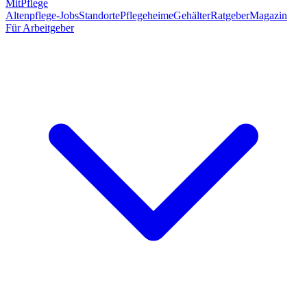
MitPflege
Altenpflege-Jobs
Standorte
Pflegeheime
Gehälter
Ratgeber
Magazin
Für Arbeitgeber