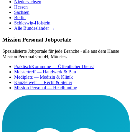
Niedersachsen
Hessen
Sachsen
Berlin
Schleswig-Holstein
Alle Bundesländer →
Mission Personal Jobportale
Spezialisierte Jobportale für jede Branche - alle aus dem Hause
Mission Personal GmbH, Münster.
PraktischKommune
— Öffentlicher Dienst
Meistertreff
— Handwerk & Bau
Mediplatz
— Medizin & Klinik
Kanzleiwelt
— Recht & Steuer
Mission Personal
— Headhunting