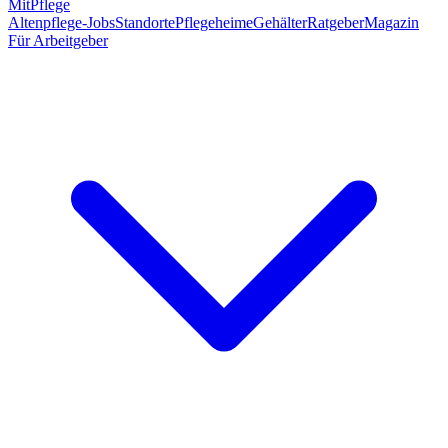
MitPflege
Altenpflege-Jobs
Standorte
Pflegeheime
Gehälter
Ratgeber
Magazin
Für Arbeitgeber