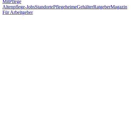
MitPflege
Altenpflege-Jobs
Standorte
Pflegeheime
Gehälter
Ratgeber
Magazin
Für Arbeitgeber