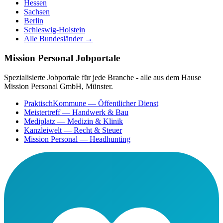
Hessen
Sachsen
Berlin
Schleswig-Holstein
Alle Bundesländer →
Mission Personal Jobportale
Spezialisierte Jobportale für jede Branche - alle aus dem Hause
Mission Personal GmbH, Münster.
PraktischKommune
— Öffentlicher Dienst
Meistertreff
— Handwerk & Bau
Mediplatz
— Medizin & Klinik
Kanzleiwelt
— Recht & Steuer
Mission Personal
— Headhunting