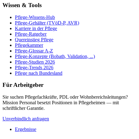
Wissen & Tools
Pflege-Wissens-Hub
Pflege-Gehälter (TVöD-P, AVR)
Karriere in der Pflege
Pflege-Ratgeber
Quereinstieg Pflege
Pflegekammer
Pflege-Glossar A-Z
Pflege-Konzepte (Bobath, Validation, ...)
Pflege-Studien 2026
Pflege-Trends 2026
Pflege nach Bundesland
Für Arbeitgeber
Sie suchen Pflegefachkräfte, PDL oder Wohnbereichsleitungen?
Mission Personal besetzt Positionen in Pflegeheimen — mit
schriftlicher Garantie.
Unverbindlich anfragen
Ergebnisse