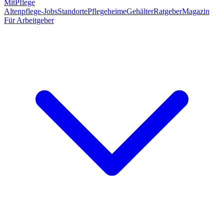
MitPflege
Altenpflege-Jobs
Standorte
Pflegeheime
Gehälter
Ratgeber
Magazin
Für Arbeitgeber