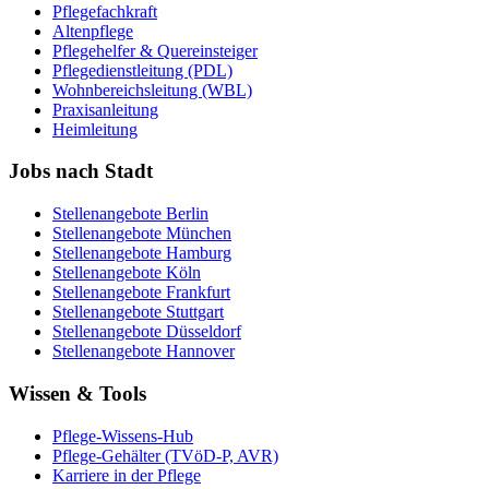
Pflegefachkraft
Altenpflege
Pflegehelfer & Quereinsteiger
Pflegedienstleitung (PDL)
Wohnbereichsleitung (WBL)
Praxisanleitung
Heimleitung
Jobs nach Stadt
Stellenangebote
Berlin
Stellenangebote
München
Stellenangebote
Hamburg
Stellenangebote
Köln
Stellenangebote
Frankfurt
Stellenangebote
Stuttgart
Stellenangebote
Düsseldorf
Stellenangebote
Hannover
Wissen & Tools
Pflege-Wissens-Hub
Pflege-Gehälter (TVöD-P, AVR)
Karriere in der Pflege