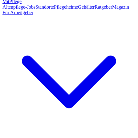
MitPflege
Altenpflege-Jobs
Standorte
Pflegeheime
Gehälter
Ratgeber
Magazin
Für Arbeitgeber