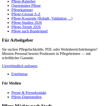
Pflege-Ratgeber
Quereinstieg Pflege
Pflegekammer
Pflege-Glossar A-Z
Pflege-Konzepte (Bobath, Validation, ...)
Pflege-Studien 2026
Pflege-Trends 2026
Pflege nach Bundesland
Für Arbeitgeber
Sie suchen Pflegefachkräfte, PDL oder Wohnbereichsleitungen?
Mission Personal besetzt Positionen in Pflegeheimen — mit
schriftlicher Garantie.
Unverbindlich anfragen
Ergebnisse
Für Medien
Presse & Pressekontakt
Pflege-Datenstudien
Pflege-Märkte nach Stadt