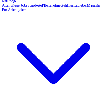
MitPflege
Altenpflege-Jobs
Standorte
Pflegeheime
Gehälter
Ratgeber
Magazin
Für Arbeitgeber