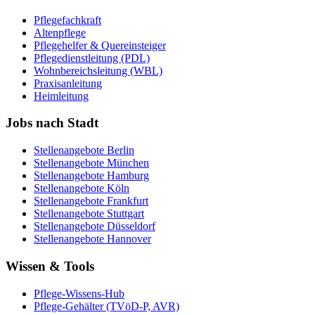
Pflegefachkraft
Altenpflege
Pflegehelfer & Quereinsteiger
Pflegedienstleitung (PDL)
Wohnbereichsleitung (WBL)
Praxisanleitung
Heimleitung
Jobs nach Stadt
Stellenangebote
Berlin
Stellenangebote
München
Stellenangebote
Hamburg
Stellenangebote
Köln
Stellenangebote
Frankfurt
Stellenangebote
Stuttgart
Stellenangebote
Düsseldorf
Stellenangebote
Hannover
Wissen & Tools
Pflege-Wissens-Hub
Pflege-Gehälter (TVöD-P, AVR)