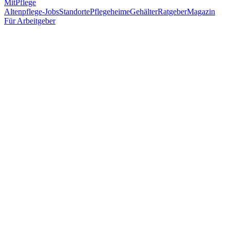
MitPflege
Altenpflege-Jobs
Standorte
Pflegeheime
Gehälter
Ratgeber
Magazin
Für Arbeitgeber