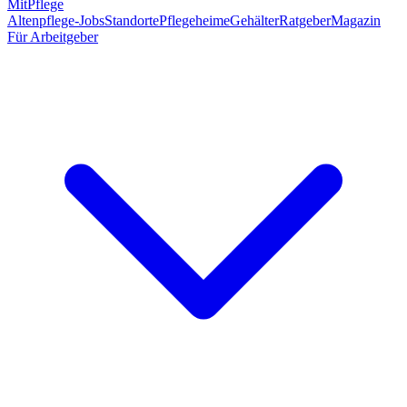
MitPflege
Altenpflege-Jobs
Standorte
Pflegeheime
Gehälter
Ratgeber
Magazin
Für Arbeitgeber