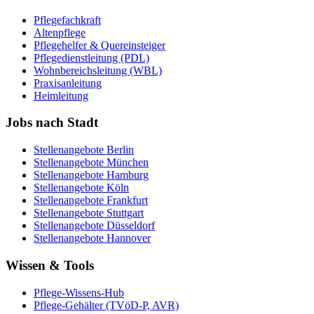
Pflegefachkraft
Altenpflege
Pflegehelfer & Quereinsteiger
Pflegedienstleitung (PDL)
Wohnbereichsleitung (WBL)
Praxisanleitung
Heimleitung
Jobs nach Stadt
Stellenangebote
Berlin
Stellenangebote
München
Stellenangebote
Hamburg
Stellenangebote
Köln
Stellenangebote
Frankfurt
Stellenangebote
Stuttgart
Stellenangebote
Düsseldorf
Stellenangebote
Hannover
Wissen & Tools
Pflege-Wissens-Hub
Pflege-Gehälter (TVöD-P, AVR)