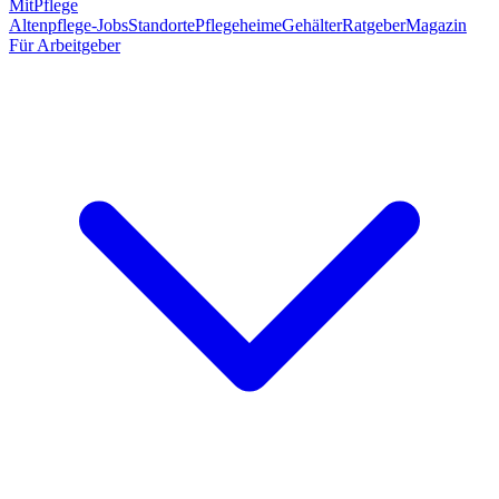
MitPflege
Altenpflege-Jobs
Standorte
Pflegeheime
Gehälter
Ratgeber
Magazin
Für Arbeitgeber