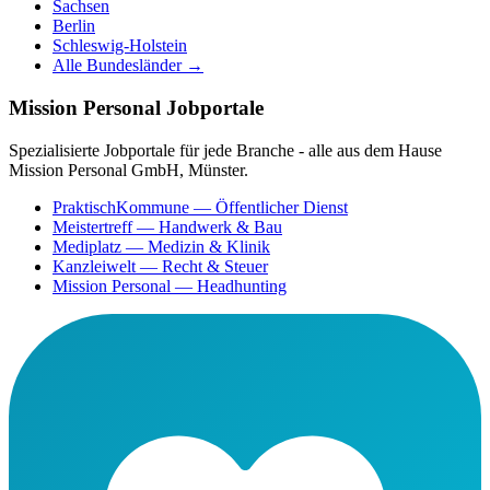
Sachsen
Berlin
Schleswig-Holstein
Alle Bundesländer →
Mission Personal Jobportale
Spezialisierte Jobportale für jede Branche - alle aus dem Hause
Mission Personal GmbH, Münster.
PraktischKommune
— Öffentlicher Dienst
Meistertreff
— Handwerk & Bau
Mediplatz
— Medizin & Klinik
Kanzleiwelt
— Recht & Steuer
Mission Personal
— Headhunting