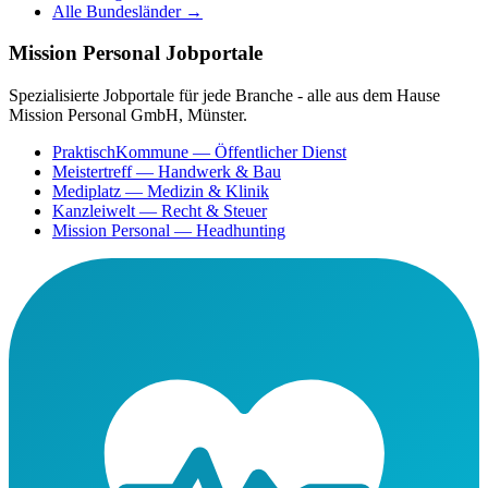
Alle Bundesländer →
Mission Personal Jobportale
Spezialisierte Jobportale für jede Branche - alle aus dem Hause
Mission Personal GmbH, Münster.
PraktischKommune
— Öffentlicher Dienst
Meistertreff
— Handwerk & Bau
Mediplatz
— Medizin & Klinik
Kanzleiwelt
— Recht & Steuer
Mission Personal
— Headhunting