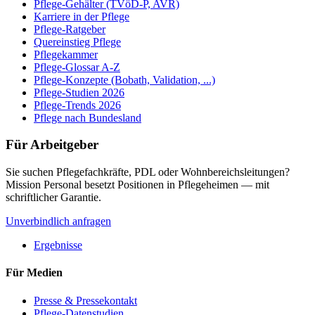
Pflege-Gehälter (TVöD-P, AVR)
Karriere in der Pflege
Pflege-Ratgeber
Quereinstieg Pflege
Pflegekammer
Pflege-Glossar A-Z
Pflege-Konzepte (Bobath, Validation, ...)
Pflege-Studien 2026
Pflege-Trends 2026
Pflege nach Bundesland
Für Arbeitgeber
Sie suchen Pflegefachkräfte, PDL oder Wohnbereichsleitungen?
Mission Personal besetzt Positionen in Pflegeheimen — mit
schriftlicher Garantie.
Unverbindlich anfragen
Ergebnisse
Für Medien
Presse & Pressekontakt
Pflege-Datenstudien