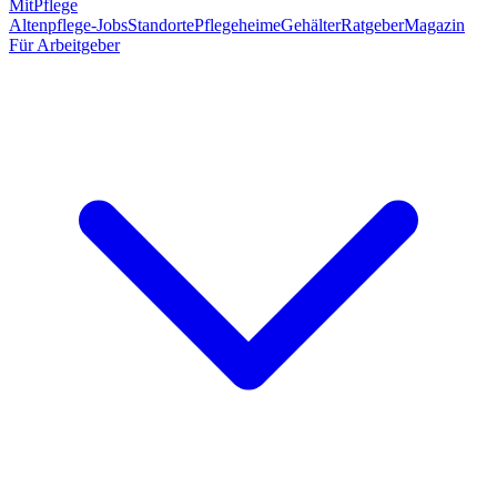
MitPflege
Altenpflege-Jobs
Standorte
Pflegeheime
Gehälter
Ratgeber
Magazin
Für Arbeitgeber