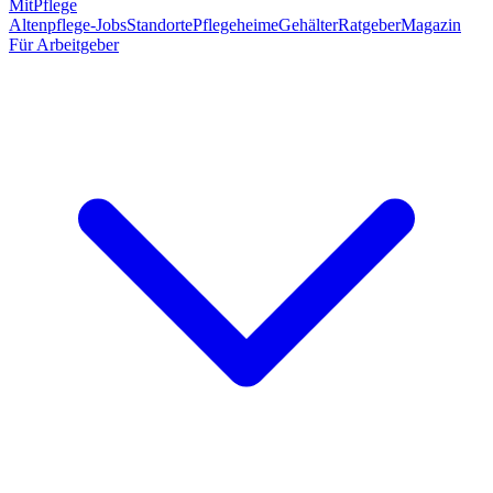
MitPflege
Altenpflege-Jobs
Standorte
Pflegeheime
Gehälter
Ratgeber
Magazin
Für Arbeitgeber