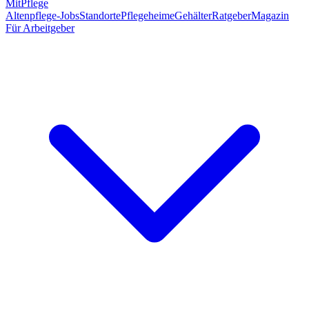
MitPflege
Altenpflege-Jobs
Standorte
Pflegeheime
Gehälter
Ratgeber
Magazin
Für Arbeitgeber